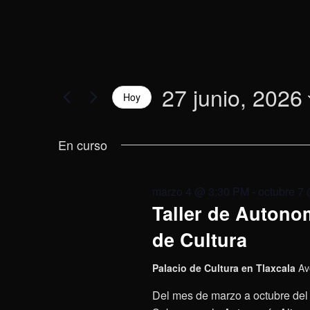
27 junio, 2026
Hoy
Selecciona
la
En curso
fecha.
marzo 4 @ 3:30 PM
-
octubre 7
Taller de Autonom
de Cultura
Palacio de Cultura en Tlaxcala
Av
Del mes de marzo a octubre del 