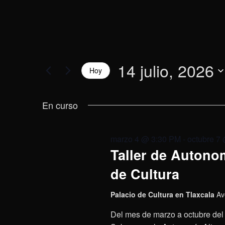
14 julio, 2026
Hoy
Selecciona
la
En curso
fecha.
marzo 4 @ 3:30 PM
-
octubre 7
Taller de Autonom
de Cultura
Palacio de Cultura en Tlaxcala
Av
Del mes de marzo a octubre del 