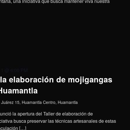
aria, una iniciativa que busca mantener viva nuestra
11 @ 6:00 PM
 la elaboración de mojigangas
 Huamantla
 Juárez 15, Huamantla Centro, Huamantla
nció la apertura del Taller de elaboración de
ciativa busca preservar las técnicas artesanales de estas
inculación […]