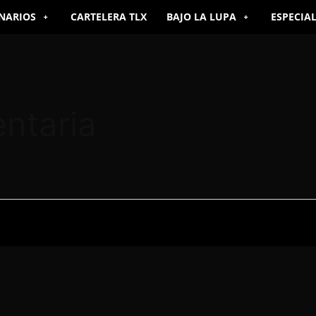
NARIOS
CARTELERA TLX
BAJO LA LUPA
ESPECIA
ntaria