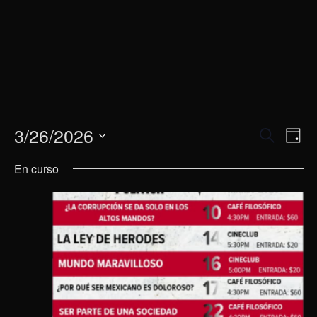
3/26/2026
Eventos
Na
Navega
Buscar
Día
de
Selecciona
en
de
En curso
la
vis
26
fecha.
búsqu
de
marzo,
y
Eve
2026
vistas
de
Evento