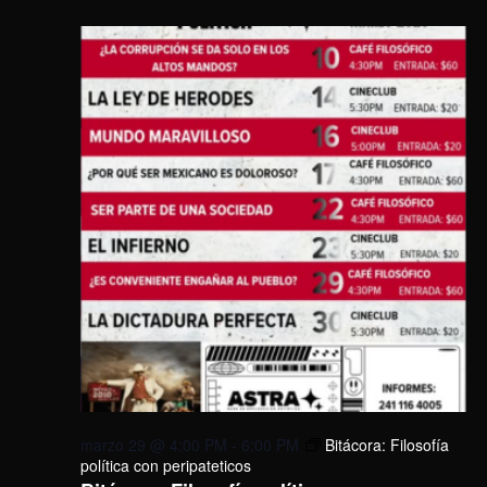
marzo 29 @ 4:00 PM
-
6:00 PM
Bitácora: Filosofía
política con peripateticos