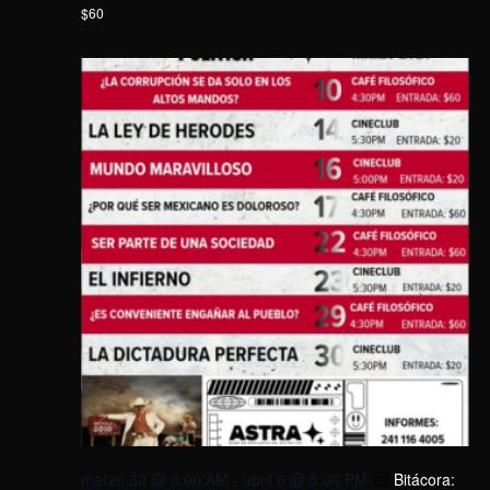
$60
marzo 30 @ 8:00 AM
-
abril 6 @ 5:00 PM
Bitácora: