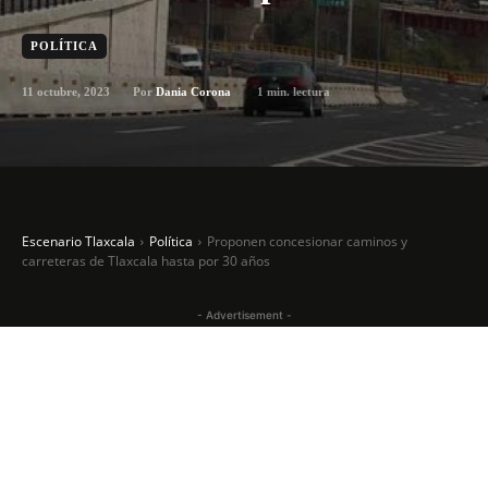
POLÍTICA
11 octubre, 2023
1
min. lectura
Por
Dania Corona
Escenario Tlaxcala
Política
Proponen concesionar caminos y
carreteras de Tlaxcala hasta por 30 años
- Advertisement -