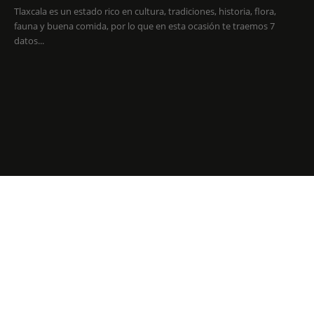
Tlaxcala es un estado rico en cultura, tradiciones, historia, flora,
fauna y buena comida, por lo que en esta ocasión te traemos 7
datos...