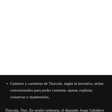
Caminos y carreteras de Tlaxcala, según la iniciativa, serían
concesionados para poder construir, operar, explotar,
conservar y mantenerlos.
Tlaxcala, Tlax. En sesión ordinaria, el diputado Jorge Caballero