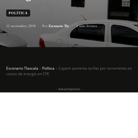
POLÍTICA
12 noviembre, 2018
1
min. lectura
Por
Escenario Tlx
Escenario Tlaxcala
Política
Capam aumenta tarifas por incremento en
costos de energía en CFE
- Advertisement -