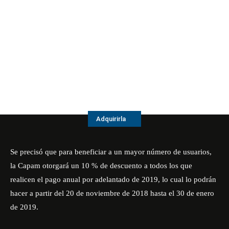
Adquirirla
Se precisó que para beneficiar a un mayor número de usuarios,
la Capam otorgará un 10 % de descuento a todos los que
realicen el pago anual por adelantado de 2019, lo cual lo podrán
hacer a partir del 20 de noviembre de 2018 hasta el 30 de enero
de 2019.