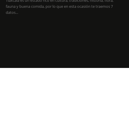
Tlaxcala es un estado rico en cultura, tradiciones, historia, flora,
fauna y buena comida, por lo que en esta ocasión te traemos 7
datos...