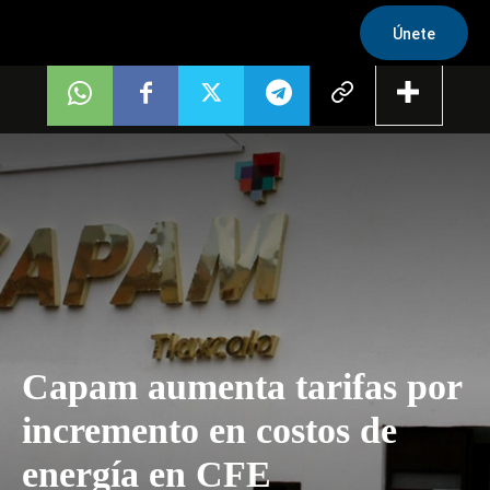
Únete
Capam aumenta tarifas por
incremento en costos de
energía en CFE