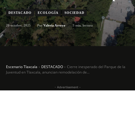
DESTACADO
ECOLOGÍA
SOCIEDAD
20 octubre, 2025
3
min. lectura
Por
Valeria Arroyo
Escenario Tlaxcala
DESTACADO
Cierre inesperado del Parque de la
Juventud en Tlaxcala, anuncian remodelación de...
- Advertisement -