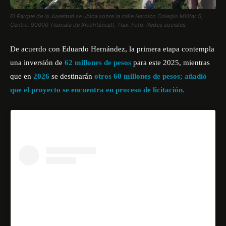
El Parque de la Juventud se ubica sobre la calle Heroico Colegio Militar 5,
Centro, 90000 Tlaxcala de Xicohténcatl, Tlax. Foto: Redes sociales
De acuerdo con Eduardo Hernández, la primera etapa contempla
una inversión de
62 millones de pesos
para este 2025, mientras
que en
2026
se destinarán
otros 60 millones de pesos; añadió
que el proyecto se encuentra en proceso de licitación.