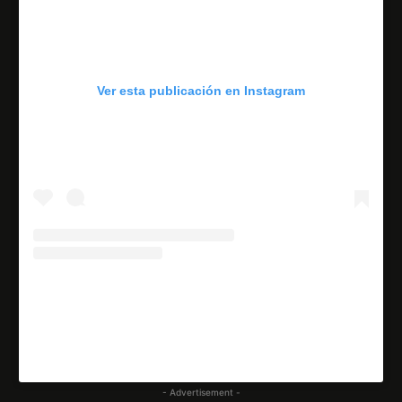
Ver esta publicación en Instagram
U
na publicación compartida por Escenario Tlx (@escenariotlx)
- Advertisement -