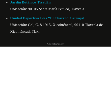
Jardín Botánico Tizatlán
Ubicación: 90105 Santa María Ixtulco, Tlaxcala
Unidad Deportiva Blas “El Charro” Carvajal
Ubicación: Col, C. 8 1915, Xicohténcatl, 90110 Tlaxcala de
Xicohténcatl, Tlax.
- Advertisement -