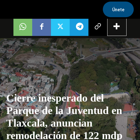
Únete
Cierre inesperado del
Parque de la Juventud en
Tlaxcala, anuncian
remodelación de 122 mdp