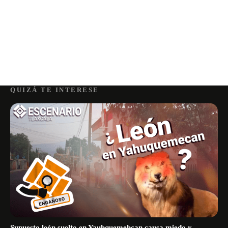
QUIZÁ TE INTERESE
Supuesto león suelto en Yauhquemehcan causa miedo y