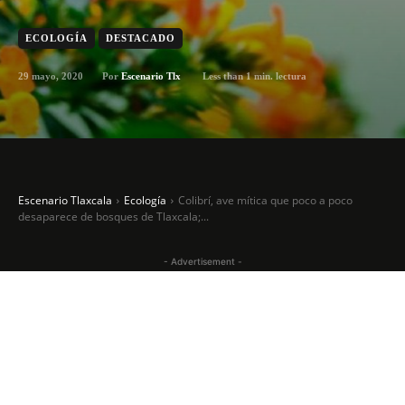
ECOLOGÍA
DESTACADO
29 mayo, 2020
Less than 1
min. lectura
Por
Escenario Tlx
Escenario Tlaxcala
Ecología
Colibrí, ave mítica que poco a poco
desaparece de bosques de Tlaxcala;...
- Advertisement -