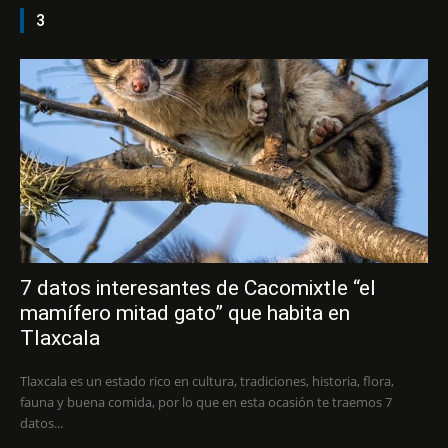
3
7 datos interesantes de Cacomixtle “el
mamífero mitad gato” que habita en
Tlaxcala
Tlaxcala es un estado rico en cultura, tradiciones, historia, flora,
fauna y buena comida, por lo que en esta ocasión te traemos 7
datos...