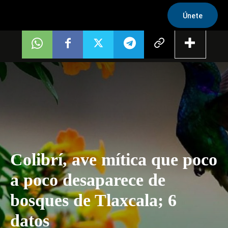
Únete
Colibrí, ave mítica que poco
a poco desaparece de
bosques de Tlaxcala; 6
datos