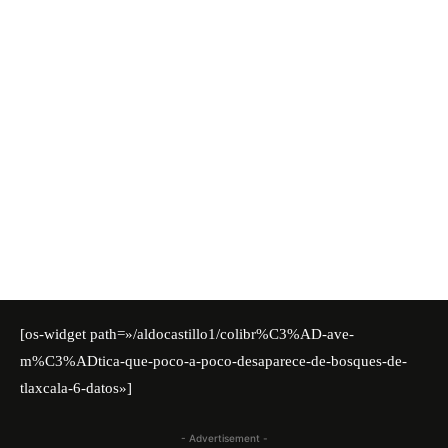
[os-widget path=»/aldocastillo1/colibr%C3%AD-ave-
m%C3%ADtica-que-poco-a-poco-desaparece-de-bosques-de-
tlaxcala-6-datos»]
- Advertisement -