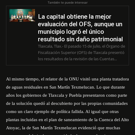
También te puede interesar
La capital obtiene la mejor
evaluación del OFS, aunque un
municipio logró el único
resultado sin daño patrimonial
Tlaxcala, Tlax.- El pasado 15 de julio, el Órgano de
Fiscalización Superior (OFS) de Tlaxcala presentó
los resultados de la revisión de las Cuentas...
Al mismo tiempo, el relator de la ONU visitó una planta tratadora
de aguas residuales en San Martín Texmelucan. Lo que durante
años los gobiernos de Tlaxcala y Puebla presentaron como parte
de la solución quedó al descubierto por las propias comunidades
como un claro ejemplo de política fallida. Al igual que otras
plantas incluidas en el plan de saneamiento de la Cuenca del Alto
Atoyac, la de San Martín Texmelucan evidenció que muchas