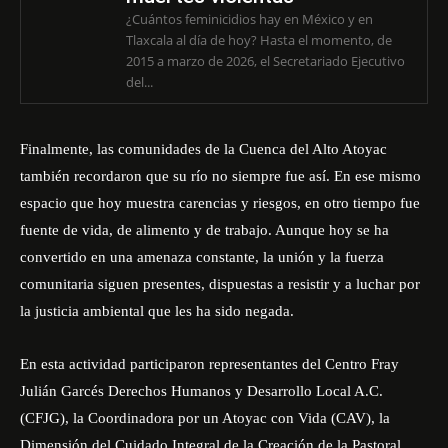
¿Cuántos feminicidios hay en México y en
Tlaxcala al día de hoy? Hasta el momento, de
2015 a marzo de 2026, el Secretariado Ejecutivo
del...
Finalmente, las comunidades de la Cuenca del Alto Atoyac
también recordaron que su río no siempre fue así. En ese mismo
espacio que hoy muestra carencias y riesgos, en otro tiempo fue
fuente de vida, de alimento y de trabajo. Aunque hoy se ha
convertido en una amenaza constante, la unión y la fuerza
comunitaria siguen presentes, dispuestas a resistir y a luchar por
la justicia ambiental que les ha sido negada.
En esta actividad participaron representantes del
Centro Fray
Julián Garcés Derechos Humanos
y Desarrollo Local A.C.
(CFJG), la Coordinadora por un Atoyac con Vida (CAV), la
Dimensión del Cuidado Integral de la Creación de la Pastoral