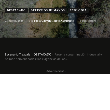
DESTACADO
DERECHOS HUMANOS
ECOLOGÍA
23 marzo, 2026
6
min. lectura
Por
Paola Chavely Torres Nahuatlato
Escenario Tlaxcala
DESTACADO
Parar la contaminación industrial y
no morir envenenados: las exigencias de las...
- Advertisement -