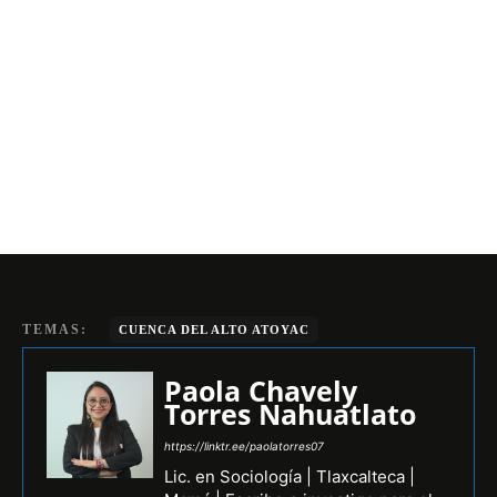
TEMAS:
CUENCA DEL ALTO ATOYAC
Paola Chavely
Torres Nahuatlato
https://linktr.ee/paolatorres07
Lic. en Sociología | Tlaxcalteca |