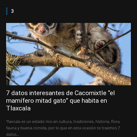
3
7 datos interesantes de Cacomixtle “el
mamífero mitad gato” que habita en
Tlaxcala
Tlaxcala es un estado rico en cultura, tradiciones, historia, flora,
fauna y buena comida, por lo que en esta ocasión te traemos 7
datos...