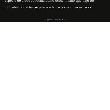
especie de árbol conocida como ocote mismo que bajo los
cuidados correctos se puede adaptar a cualquier espacio.
- Advertisement -