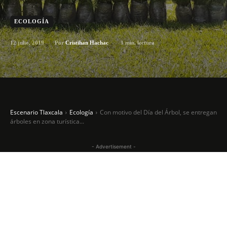
ECOLOGÍA
12 julio, 2019
1
min. lectura
Por
Cristihan Hachac
Escenario Tlaxcala
Ecología
Con motivo del Día del Árbol, se entregan
árboles en zona turística...
- Advertisement -