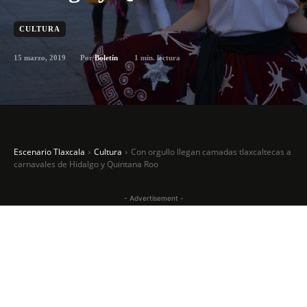
CULTURA
15 marzo, 2019
1
min. lectura
Por
Boletín
Escenario Tlaxcala
Cultura
Con orgullo llegan camadas tlaxcaltecas a
carnavales de Hidalgo y Quintana Roo
- Advertisement -