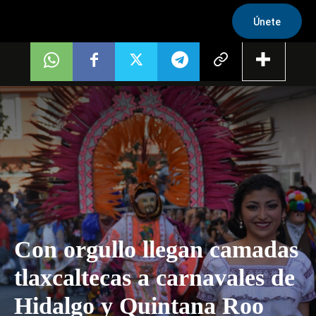
Únete
Con orgullo llegan camadas
tlaxcaltecas a carnavales de
Hidalgo y Quintana Roo