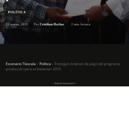
POLÍTICA
15 marzo, 2019
2
min. lectura
Por
Cristihan Hachac
Escenario Tlaxcala
Política
Entregan órdenes de pago del programa
producción para el bienestar 2019
- Advertisement -