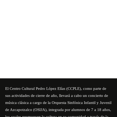
El Centro Cultural Pedro López Elías (CCPLE), como parte de
sus actividades de cierre de año, llevará a cabo un concierto de
música clásica a cargo de la Orquesta Sinfónica Infantil y Juvenil
de Azcapotzalco (OSIJA), integrada por alumnos de 7 a 18 años,
los cuales promueven la cultura en su comunidad a través de la