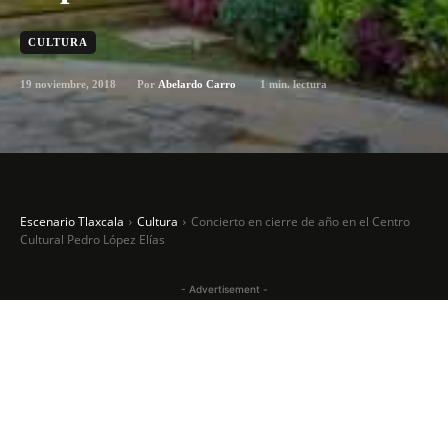
CULTURA
19 noviembre, 2018
1
min. lectura
Por
Abelardo Carro
Escenario Tlaxcala
Cultura
Concierto en cierre de año en el Centro
Cultural Pedro López Elías
- Advertisement -