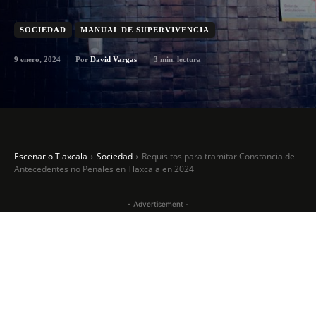
SOCIEDAD
MANUAL DE SUPERVIVENCIA
9 enero, 2024
3
min. lectura
Por
David Vargas
Escenario Tlaxcala
Sociedad
Requisitos para tramitar Constancia de
Antecedentes no Penales en Tlaxcala en 2024
- Advertisement -