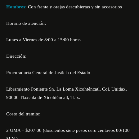
Hombres:
Con frente y orejas descubiertas y sin accesorios
Horario de atención:
Lunes a Viernes de 8:00 a 15:00 horas
Dirección:
Procuraduría General de Justicia del Estado
Libramiento Poniente Sn, La Loma Xicohténcatl, Col. Unitlax,
90000 Tlaxcala de Xicohténcatl, Tlax.
Costo del tramite:
2 UMA – $207.00 (doscientos siete pesos cero centavos 00/100
M.N.)