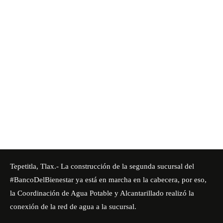
Tepetitla
, Tlax.- La construcción de la segunda sucursal del
#BancoDelBienestar
ya está en marcha en la cabecera, por eso,
la Coordinación de Agua Potable y Alcantarillado realizó la
conexión de la red de agua a la sucursal.