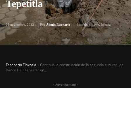
Tepetitla
22 noviembre, 2022
Less than 1
min. lectura
Por
Admin Escenario
Escenario Tlaxcala
Continua la construcción de la segunda sucursal del
Banco Del Bienestar en...
- Advertisement -