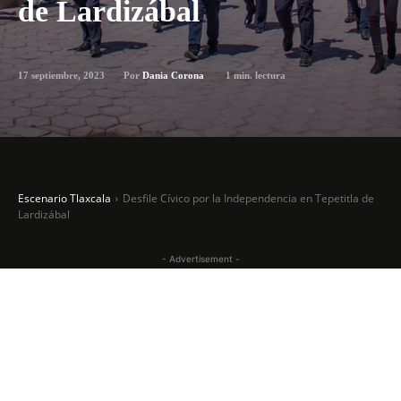
de Lardizábal
17 septiembre, 2023
1
min. lectura
Por
Dania Corona
Escenario Tlaxcala
Desfile Cívico por la Independencia en Tepetitla de
Lardizábal
- Advertisement -