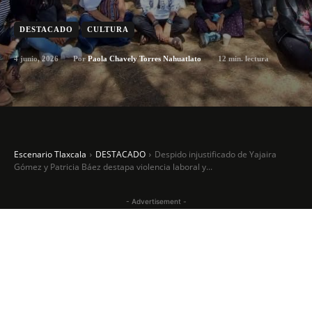
DESTACADO
CULTURA
4 junio, 2026
12
min. lectura
Por
Paola Chavely Torres Nahuatlato
Escenario Tlaxcala
DESTACADO
Despido injustificado de Yajaira
Gómez y Patricia Báez destapa violencia laboral y...
- Advertisement -