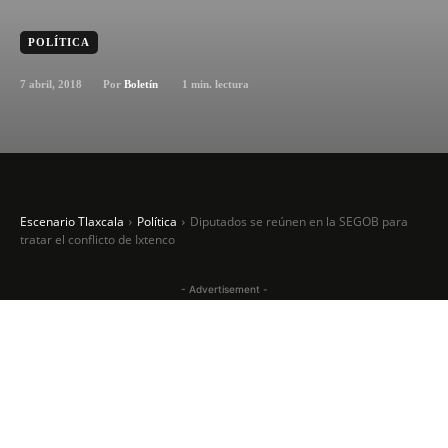
POLÍTICA
7 abril, 2018
1
min. lectura
Por
Boletín
Escenario Tlaxcala
Política
Diputados se reúnen en la SEGOB para
tratar el conflicto de Ixtenco
- Advertisement -