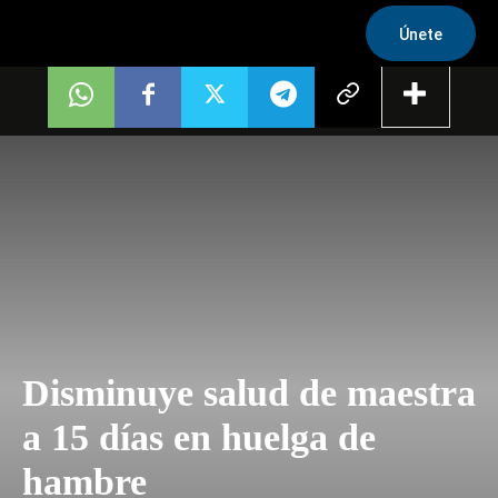
Únete
Disminuye salud de maestra
a 15 días en huelga de
hambre