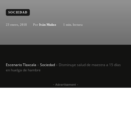
SOCIEDAD
23 enero, 2018
1
min. lectura
Por
Iván Muñoz
Escenario Tlaxcala
Sociedad
Disminuye salud de maestra a 15 días
en huelga de hambre
- Advertisement -