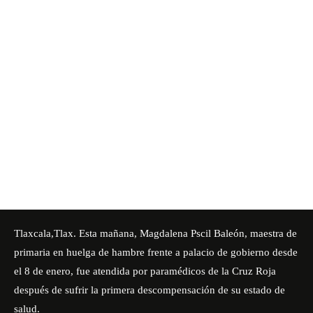
Tlaxcala,Tlax. Esta mañana, Magdalena Pscil Baleón, maestra de
primaria en huelga de hambre frente a palacio de gobierno desde
el 8 de enero, fue atendida por paramédicos de la Cruz Roja
después de sufrir la primera descompensación de su estado de
salud.