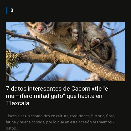
3
7 datos interesantes de Cacomixtle “el
mamífero mitad gato” que habita en
Tlaxcala
Tlaxcala es un estado rico en cultura, tradiciones, historia, flora,
fauna y buena comida, por lo que en esta ocasión te traemos 7
datos...