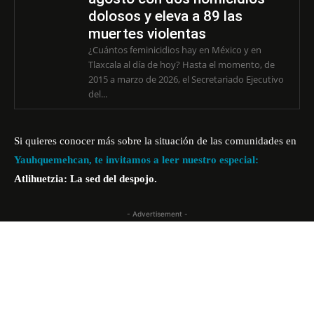
dolosos y eleva a 89 las
muertes violentas
¿Cuántos feminicidios hay en México y en
Tlaxcala al día de hoy? Hasta el momento, de
2015 a marzo de 2026, el Secretariado Ejecutivo
del...
Si quieres conocer más sobre la situación de las comunidades en
Yauhquemehcan, te invitamos a leer nuestro especial:
Atlihuetzia: La sed del despojo.
- Advertisement -