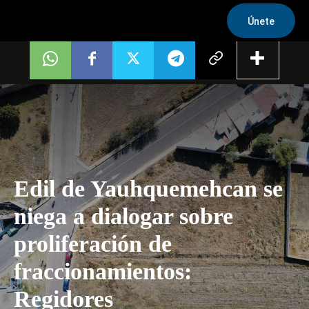
Únete
Edil de Yauhquemehcan se
niega a dialogar sobre
proliferación de
fraccionamientos:
Regidores