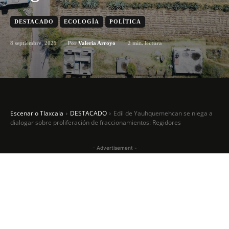
DESTACADO
ECOLOGÍA
POLÍTICA
8 septiembre, 2025
2
min. lectura
Por
Valeria Arroyo
Escenario Tlaxcala
DESTACADO
Edil de Yauhquemehcan se niega a
dialogar sobre proliferación de fraccionamientos: Regidores
- Advertisement -