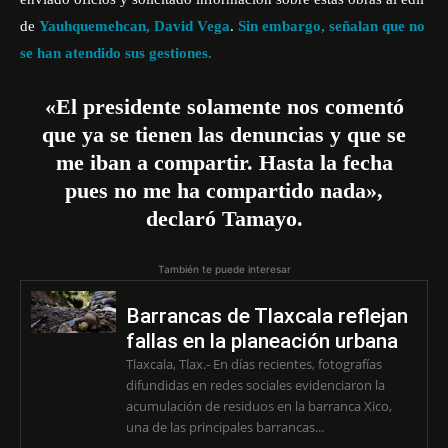
de
Yauhquemehcan,
David Vega
.
Sin embargo, señalan que no
se han atendido sus gestiones.
«El presidente solamente nos comentó
que ya se tienen las denuncias y que se
me iban a compartir. Hasta la fecha
pues no me ha compartido nada»,
declaró Tamayo.
También te puede interesar
Barrancas de Tlaxcala reflejan
fallas en la planeación urbana
Tlaxcala, Tlax.- En días recientes, fotografías
difundidas en redes sociales evidenciaron la
acumulación de residuos en la barranca Xico,
una de las principales barrancas...