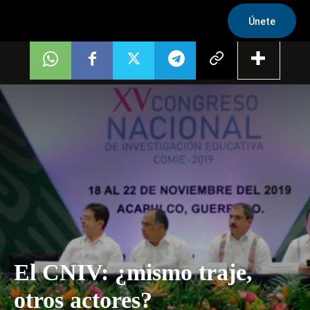
Únete
El CNIV: ¿mismo traje,
otros actores?