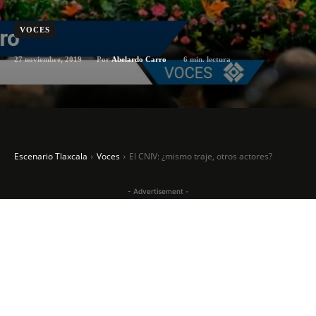
VOCES
27 noviembre, 2019
6
min. lectura
Por
Abelardo Carro
Escenario Tlaxcala
Voces
El CNIV: ¿mismo traje, otros actores?
- Advertisement -