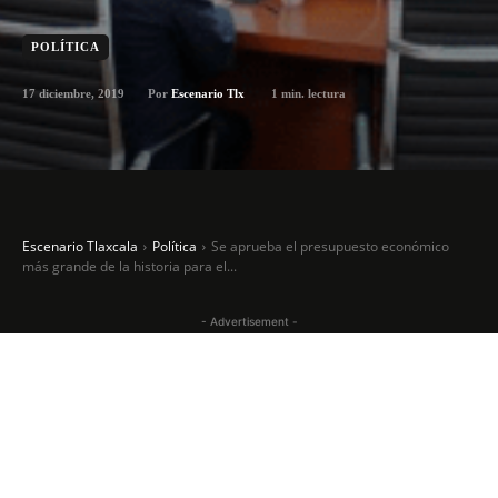
POLÍTICA
17 diciembre, 2019
1
min. lectura
Por
Escenario Tlx
Escenario Tlaxcala
Política
Se aprueba el presupuesto económico
más grande de la historia para el...
- Advertisement -