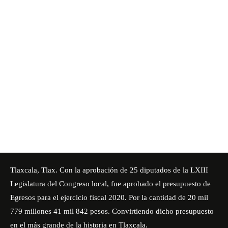
Tlaxcala, Tlax. Con la aprobación de 25 diputados de la LXIII
Legislatura del Congreso local, fue aprobado el presupuesto de
Egresos para el ejercicio fiscal 2020. Por la cantidad de 20 mil
779 millones 41 mil 842 pesos. Convirtiendo dicho presupuesto
en el más grande de la historia en Tlaxcala.