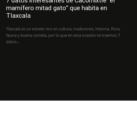
7 datos interesantes de Cacomixtle “el
mamífero mitad gato” que habita en
Tlaxcala
Tlaxcala es un estado rico en cultura, tradiciones, historia, flora,
fauna y buena comida, por lo que en esta ocasión te traemos 7
datos...