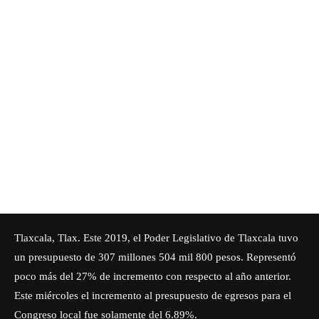
Tlaxcala, Tlax. Este 2019, el Poder Legislativo de Tlaxcala tuvo
un presupuesto de 307 millones 504 mil 800 pesos. Representó
poco más del 27% de incremento con respecto al año anterior.
Este miércoles el incremento al presupuesto de egresos para el
Congreso local fue solamente del 6.89%.