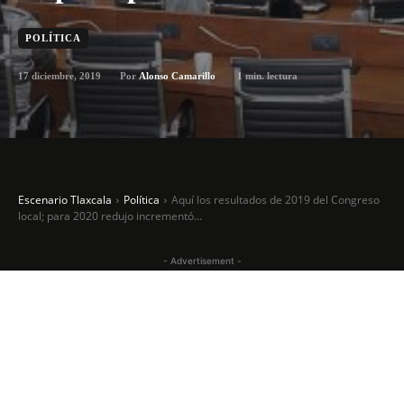
POLÍTICA
17 diciembre, 2019
1
min. lectura
Por
Alonso Camarillo
Escenario Tlaxcala
Política
Aquí los resultados de 2019 del Congreso
local; para 2020 redujo incrementó...
- Advertisement -