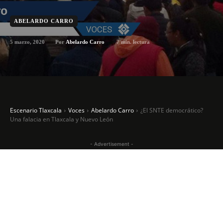
ABELARDO CARRO
5 marzo, 2020
7
min. lectura
Por
Abelardo Carro
Escenario Tlaxcala
Voces
Abelardo Carro
¿El SNTE democrático?
Una falacia en Tlaxcala y Nuevo León
- Advertisement -