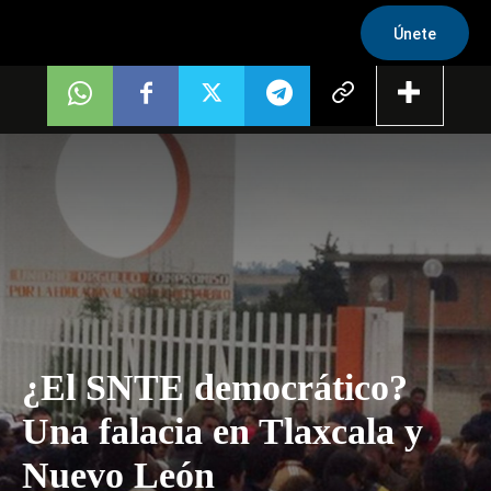
Únete
¿El SNTE democrático?
Una falacia en Tlaxcala y
Nuevo León