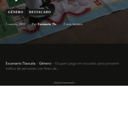
GÉNERO
DESTACADO
5 marzo, 2020
2
min. lectura
Por
Escenario Tlx
Escenario Tlaxcala
Género
Ocupan juego en escuelas para prevenir
tráfico de personas con fines de...
- Advertisement -