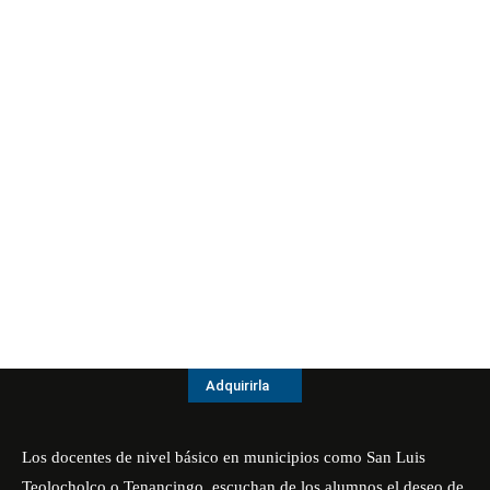
Adquirirla
Los docentes de nivel básico en municipios como San Luis
Teolocholco o Tenancingo, escuchan de los alumnos el deseo de