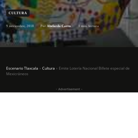
CULTURA
9 noviembre, 2018
1
min. lectura
Por
Abelardo Carro
Escenario Tlaxcala
Cultura
Emite Lotería Nacional Billete especial de
Mexicráneos
- Advertisement -