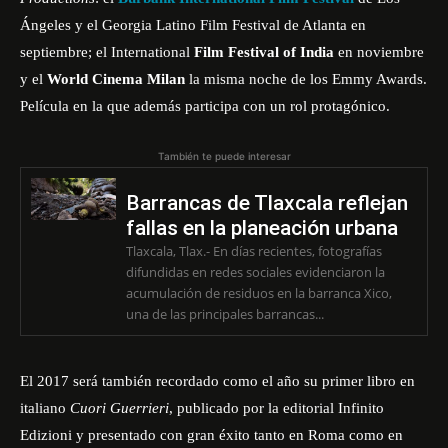
Ángeles y el
Georgia Latino Film Festival
de Atlanta en
septiembre; el International
Film Festival of India
en noviembre
y el
World Cinema Milan
la misma noche de los
Emmy Awards
.
Película en la que además participa con un rol protagónico.
También te puede interesar
Barrancas de Tlaxcala reflejan
fallas en la planeación urbana
Tlaxcala, Tlax.- En días recientes, fotografías
difundidas en redes sociales evidenciaron la
acumulación de residuos en la barranca Xico,
una de las principales barrancas...
El 2017 será también recordado como el año su primer libro en
italiano
Cuori Guerrieri
, publicado por la editorial
Infinito
Edizioni
y presentado con gran éxito tanto en Roma como en