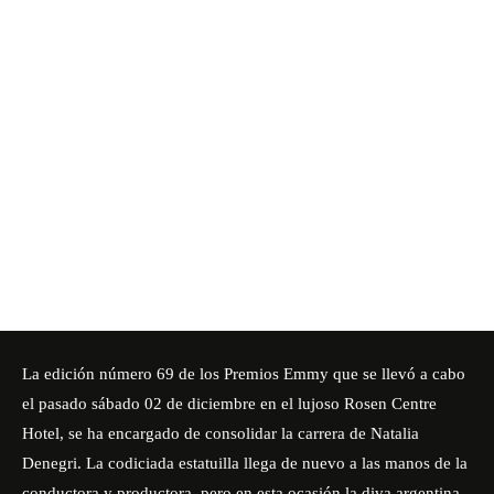
La edición número 69 de los
Premios Emmy
que se llevó a cabo
el pasado sábado 02 de diciembre en el lujoso Rosen Centre
Hotel, se ha encargado de consolidar la carrera de Natalia
Denegri. La codiciada estatuilla llega de nuevo a las manos de la
conductora y productora, pero en esta ocasión la diva argentina