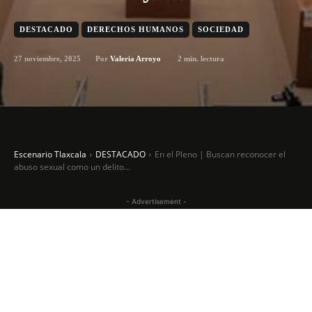
DESTACADO
DERECHOS HUMANOS
SOCIEDAD
27 noviembre, 2025
2
min. lectura
Por
Valeria Arroyo
Escenario Tlaxcala
DESTACADO
En el Pleno | Buscan reconocer el
abuso sexual como un delito...
- Advertisement -