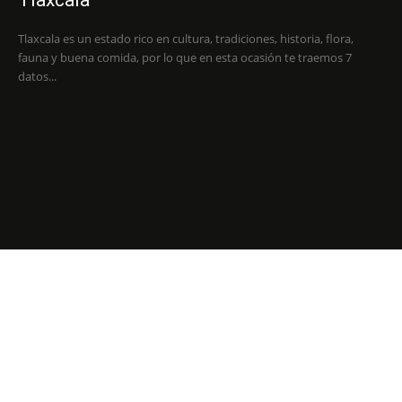
Tlaxcala es un estado rico en cultura, tradiciones, historia, flora,
fauna y buena comida, por lo que en esta ocasión te traemos 7
datos...