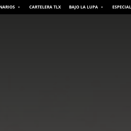
NARIOS
CARTELERA TLX
BAJO LA LUPA
ESPECIA