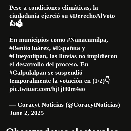
Pese a condiciones climáticas, la
ciudadanía ejerció su
#DerechoAlVoto
👍🗳️
En municipios como
#Nanacamilpa
,
#BenitoJuárez
,
#Españita
y
#Hueyotlipan
, las lluvias no impidieron
el desarrollo del proceso. En
#Calpulalpan
se suspendió
temporalmente la votación en (1/2)👇
pic.twitter.com/hjIjH0m4eo
— Coracyt Noticias (@CoracytNoticias)
June 2, 2025