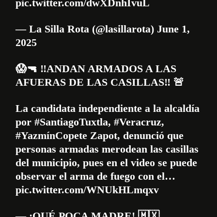
pic.twitter.com/dwXDnhIvuL
— La Silla Rota (@lasillarota)
June 1,
2025
😱🔫 ‼️ANDAN ARMADOS A LAS
AFUERAS DE LAS CASILLAS‼️ 🚨
La candidata independiente a la alcaldía
por
#SantiagoTuxtla
,
#Veracruz
,
#YazmínCopete
Zapot, denunció que
personas armadas merodean las casillas
del municipio, pues en el video se puede
observar el arma de fuego con el…
pic.twitter.com/WNUkHLmqxv
— ¡QUÉ POCA MADRE! 🇲🇽