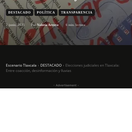
DESTACADO
POLÍTICA
TRANSPARENCIA
2 junio, 2025
6
min. lectura
Por
Valeria Arroyo
Escenario Tlaxcala
DESTACADO
Elecciones judiciales en Tlaxcala:
Entre coacción, desinformación y lluvias
- Advertisement -