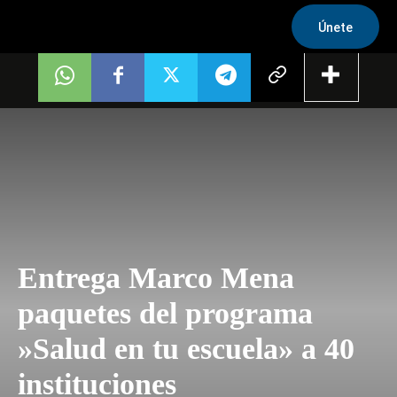
Únete
Entrega Marco Mena
paquetes del programa
»Salud en tu escuela» a 40
instituciones