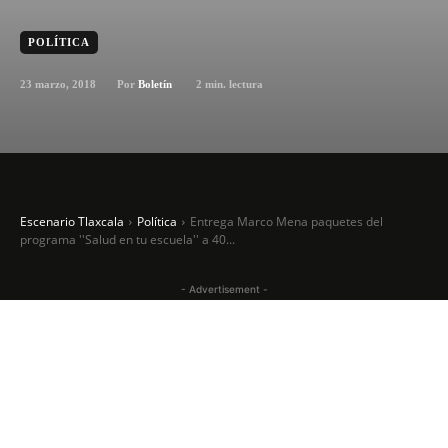
POLÍTICA
23 marzo, 2018
2
min. lectura
Por
Boletín
Escenario Tlaxcala
Política
Entrega Marco Mena paquetes del
programa ''Salud en tu escuela'' a 40...
- Advertisement -