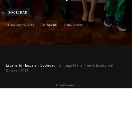
SOCIEDAD
21 noviembre, 2018
4
min. lectura
Por
Boletín
Escenario Tlaxcala
Sociedad
Entrega Mena Premio Estatal del
Deporte 2018
- Advertisement -