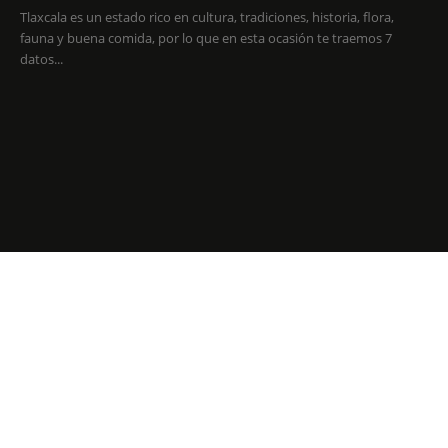
Tlaxcala es un estado rico en cultura, tradiciones, historia, flora,
fauna y buena comida, por lo que en esta ocasión te traemos 7
datos...