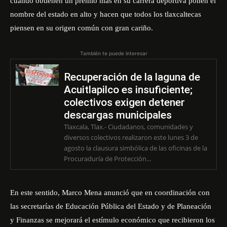
cuando obtienen un premio más en su carrera deportiva ponen el
nombre del estado en alto y hacen que todos los tlaxcaltecas
piensen en su origen común con gran cariño.
También te puede interesar
Recuperación de la laguna de
Acuitlapilco es insuficiente;
colectivos exigen detener
descargas municipales
Tlaxcala, Tlax.- Ciudadanos, comunidades y
diversos colectivos realizaron este lunes 3 de
agosto la clausura simbólica de las oficinas de la
Procuraduría de Protección...
En este sentido, Marco Mena anunció que en coordinación con
las secretarías de Educación Pública del Estado y de Planeación
y Finanzas se mejorará el estímulo económico que recibieron los