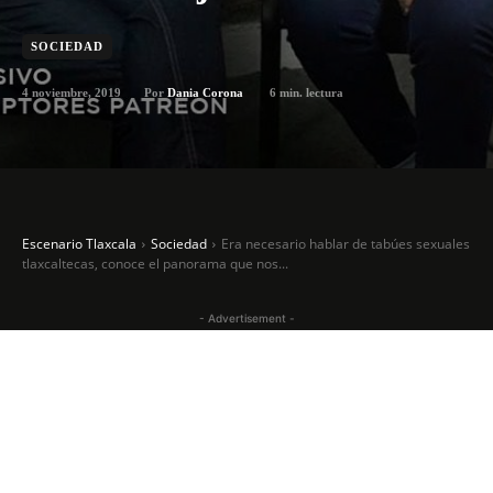
SOCIEDAD
4 noviembre, 2019
6
min. lectura
Por
Dania Corona
Escenario Tlaxcala
Sociedad
Era necesario hablar de tabúes sexuales
tlaxcaltecas, conoce el panorama que nos...
- Advertisement -