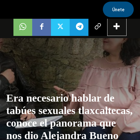
Únete
Era necesario hablar de
tabúes sexuales tlaxcaltecas,
conoce el panorama que
nos dio Alejandra Bueno