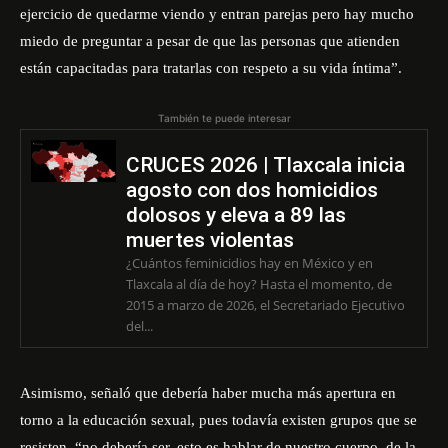
ejercicio de quedarme viendo y entran parejas pero hay mucho
miedo de preguntar a pesar de que las personas que atienden
están capacitadas para tratarlas con respeto a su vida íntima”.
También te puede interesar
CRUCES 2026 | Tlaxcala inicia
agosto con dos homicidios
dolosos y eleva a 89 las
muertes violentas
¿Cuántos feminicidios hay en México y en
Tlaxcala al día de hoy? Hasta el momento, de
2015 a marzo de 2026, el Secretariado Ejecutivo
del...
Asimismo, señaló que debería haber mucha más apertura en
torno a la educación sexual, pues todavía existen grupos que se
resisten, “no debería ser, esto es hablar de nuestro cuerpo, de la