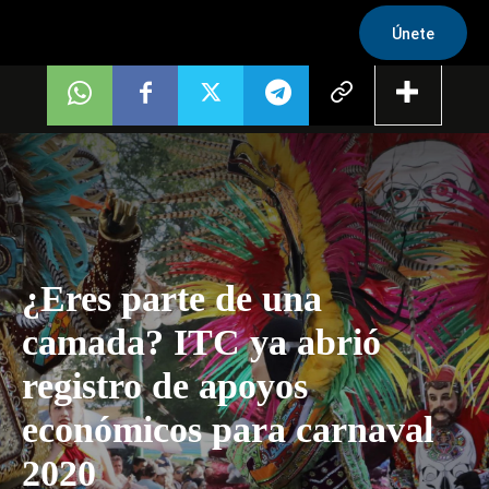
Únete
¿Eres parte de una
camada? ITC ya abrió
registro de apoyos
económicos para carnaval
2020