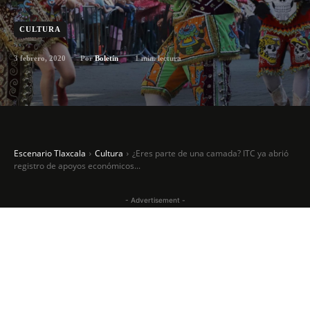
CULTURA
3 febrero, 2020
1
min. lectura
Por
Boletín
Escenario Tlaxcala
Cultura
¿Eres parte de una camada? ITC ya abrió
registro de apoyos económicos...
- Advertisement -