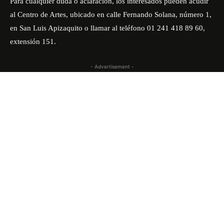
Para cualquier duda o aclaración, los interesados pueden acudir
al Centro de Artes, ubicado en calle Fernando Solana, número 1,
en San Luis Apizaquito o llamar al teléfono 01 241 418 89 60,
extensión 151.
- Advertisement -