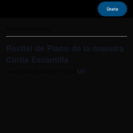
Únete
« Todos los Eventos
Este evento ha pasado.
Recital de Piano de la maestra
Cintia Escamilla
$80
28 abril, 2023 @ 5:00 PM
-
8:00 PM