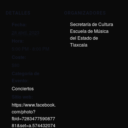
DETALLES
ORGANIZADORES
Secretaría de Cultura
Fecha:
Escuela de Música
28 abril, 2023
del Estado de
Hora:
Tlaxcala
5:00 PM - 8:00 PM
Coste:
$80
Categoría de
Evento:
Conciertos
Sitio web:
https://www.facebook.
com/photo?
fbid=7283477590877
81&set=a.574432074