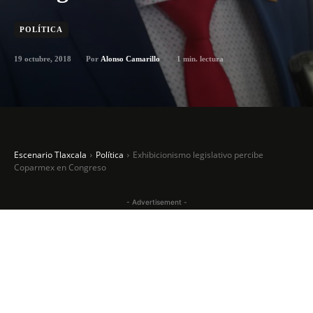
POLÍTICA
19 octubre, 2018
1
min. lectura
Por
Alonso Camarillo
Escenario Tlaxcala
Política
Exhibicionismo legislativo percibe
Coparmex en Congreso
- Advertisement -