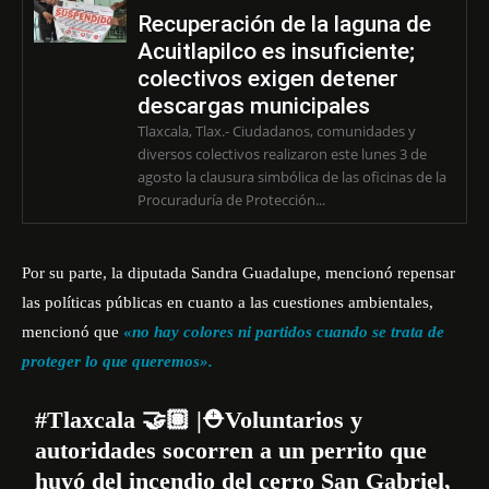
Recuperación de la laguna de
Acuitlapilco es insuficiente;
colectivos exigen detener
descargas municipales
Tlaxcala, Tlax.- Ciudadanos, comunidades y
diversos colectivos realizaron este lunes 3 de
agosto la clausura simbólica de las oficinas de la
Procuraduría de Protección...
Por su parte, la diputada Sandra Guadalupe, mencionó repensar
las políticas públicas en cuanto a las cuestiones ambientales,
mencionó que
«
no hay colores ni partidos cuando se trata de
proteger lo que queremos».
#Tlaxcala
🤝🏽 |⛑️Voluntarios y
autoridades socorren a un perrito que
huyó del incendio del cerro San Gabriel,