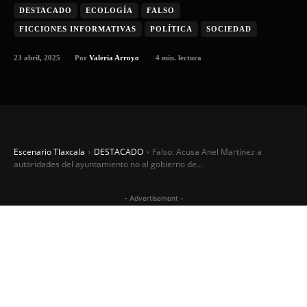
DESTACADO
ECOLOGÍA
FALSO
FICCIONES INFORMATIVAS
POLÍTICA
SOCIEDAD
23 abril, 2025
4
min. lectura
Por
Valeria Arroyo
Escenario Tlaxcala
DESTACADO
Falso: Acusa Anel Martínez a
autoridades del ayuntamiento no al gobierno de...
- Advertisement -