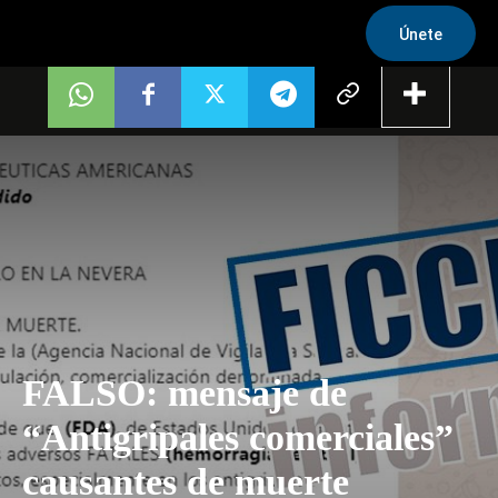
Únete
FALSO: mensaje de
“Antigripales comerciales”
causantes de muerte