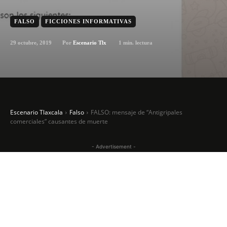
FALSO
FICCIONES INFORMATIVAS
29 octubre, 2019
1
min. lectura
Por
Escenario Tlx
Escenario Tlaxcala
Falso
FALSO: mensaje de “Antigripales
comerciales” causantes de muerte
- Advertisement -