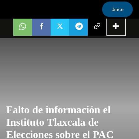
Únete
Falto de información el
Instituto Tlaxcala de
Elecciones sobre el PAC