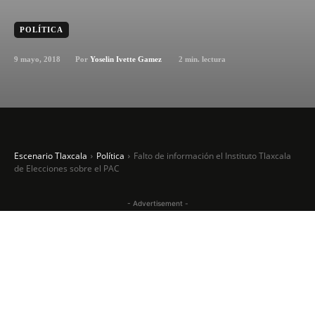
POLÍTICA
9 mayo, 2018
2
min. lectura
Por
Yoselin Ivette Gamez
Escenario Tlaxcala
Política
Falto de información el Instituto Tlaxcala
de Elecciones sobre el PAC
- Advertisement -