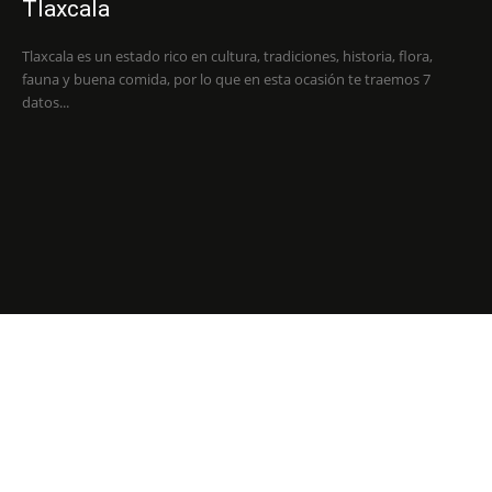
Tlaxcala
Tlaxcala es un estado rico en cultura, tradiciones, historia, flora,
fauna y buena comida, por lo que en esta ocasión te traemos 7
datos...