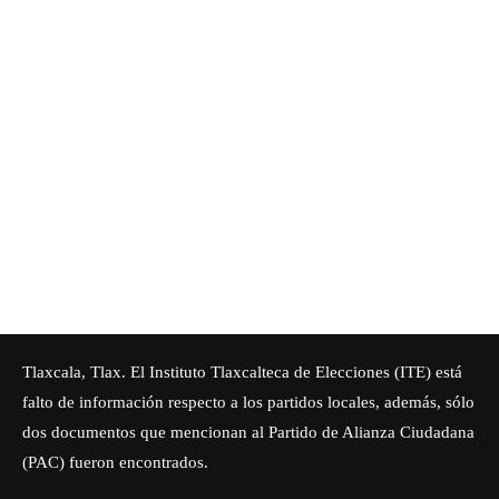
Tlaxcala, Tlax. El Instituto Tlaxcalteca de Elecciones (ITE) está
falto de información respecto a los partidos locales, además, sólo
dos documentos que mencionan al Partido de Alianza Ciudadana
(PAC) fueron encontrados.