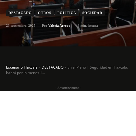
DESTACADO
OTROS
POLÍTICA
SOCIEDAD
23 septiembre, 2025
3
min. lectura
Por
Valeria Arroyo
Escenario Tlaxcala
DESTACADO
En el Pleno | Seguridad en Tlaxcala:
habrá por lo menos 1...
- Advertisement -