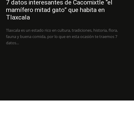
7 datos interesantes de Cacomixtle “el
mamífero mitad gato” que habita en
Tlaxcala
Tlaxcala es un estado rico en cultura, tradiciones, historia, flora,
fauna y buena comida, por lo que en esta ocasión te traemos 7
datos...