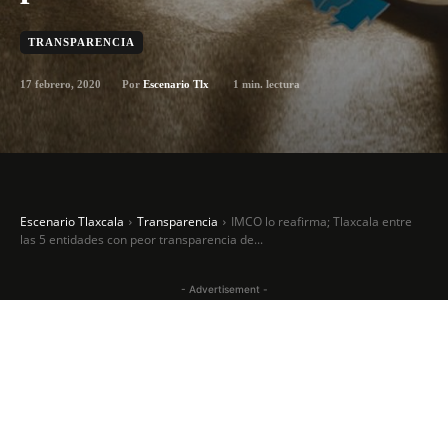
TRANSPARENCIA
17 febrero, 2020
1
min. lectura
Por
Escenario Tlx
Escenario Tlaxcala
Transparencia
IMCO lo reafirma; Tlaxcala entre
las 5 entidades con peor transparencia de...
- Advertisement -