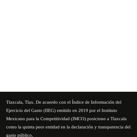
Tlaxcala, Tlax. De acuerdo con el Índice de Información del
Ejercicio del Gasto (IIEG) emitido en 2019 por el Instituto
Mexicano para la Competitividad (IMCO) posiciono a Tlaxcala
como la quinta peor entidad en la declaración y transparencia del
gasto público.