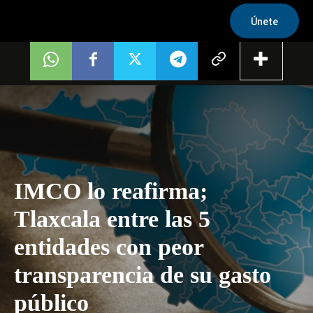
Únete
IMCO lo reafirma;
Tlaxcala entre las 5
entidades con peor
transparencia de su gasto
público