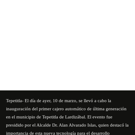
Tepetitla- El día de ayer, 10 de marzo, se llevó a cabo la
inauguración del primer cajero automático de última generación
en el municipio de Tepetitla de Lardizábal. El evento fue
presidido por el Alcalde Dr. Alan Alvarado Islas, quien destacó la
importancia de esta nueva tecnología para el desarrollo