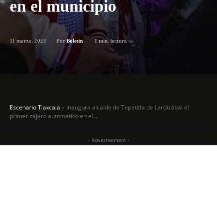
en el municipio
11 marzo, 2023
1
min. lectura
Por
Boletín
Escenario Tlaxcala
Inaugura alcalde de Tepetitla de Lardizábal el
primer cajero automático en el...
- Advertisement -