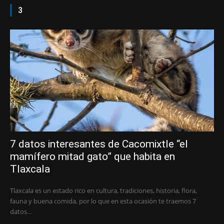
3
7 datos interesantes de Cacomixtle “el
mamífero mitad gato” que habita en
Tlaxcala
Tlaxcala es un estado rico en cultura, tradiciones, historia, flora,
fauna y buena comida, por lo que en esta ocasión te traemos 7
datos...