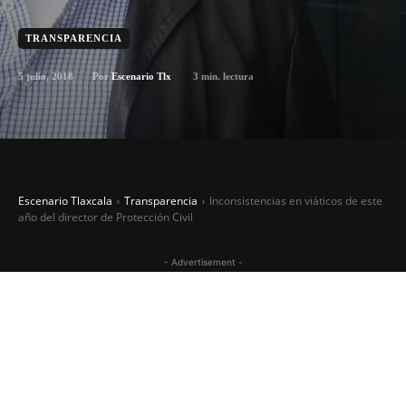
TRANSPARENCIA
5 julio, 2018
3
min. lectura
Por
Escenario Tlx
Escenario Tlaxcala
Transparencia
Inconsistencias en viáticos de este
año del director de Protección Civil
- Advertisement -