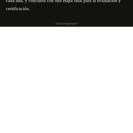
cada una, y concluirá con una etapa final para la evaluación y
certificación.
- Advertisement -