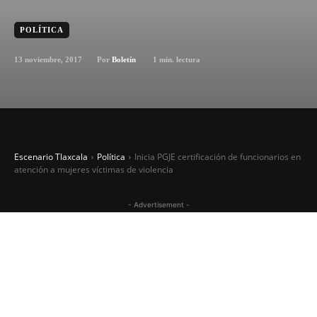
POLÍTICA
13 noviembre, 2017
1
min. lectura
Por
Boletín
Escenario Tlaxcala
Política
Inicia PGJE certificación de funcionarios en
atención a mujeres víctimas de violencia
- Advertisement -