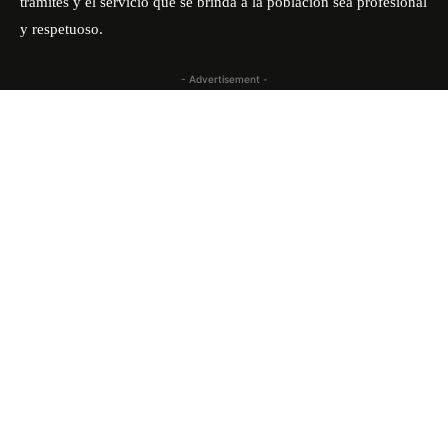
trámites y el servicio que se brinda a la población sea profesional
y respetuoso.
- Advertisement -