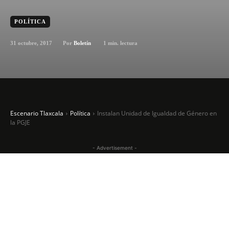
POLÍTICA
31 octubre, 2017
1
min. lectura
Por
Boletín
Escenario Tlaxcala
Política
Instalan Unidad de Igualdad de Género en
la PGJE
- Advertisement -