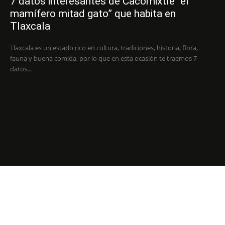
7 datos interesantes de Cacomixtle “el
mamífero mitad gato” que habita en
Tlaxcala
Tlaxcala es un estado rico en cultura, tradiciones, historia, flora,
fauna y buena comida, por lo que en esta ocasión te traemos 7
datos...