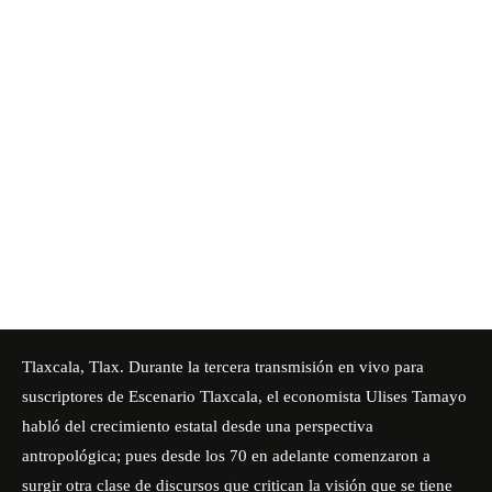
Tlaxcala, Tlax. Durante la tercera transmisión en vivo para
suscriptores de Escenario Tlaxcala, el economista Ulises Tamayo
habló del crecimiento estatal desde una perspectiva
antropológica; pues desde los 70 en adelante comenzaron a
surgir otra clase de discursos que critican la visión que se tiene