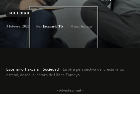
SOCIEDAD
3 febrero, 2020
4
min. lectura
Por
Escenario Tlx
Escenario Tlaxcala
Sociedad
La otra perspectiva del crecimiento
estatal, desde la lectura de Ulises Tamayo
- Advertisement -