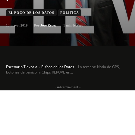
EL FOCO DE LOS DATOS
POLÍTICA
13 mayo, 2019
1
min. lectura
Por
Jose Reyes
Escenario Tlaxcala
El foco de los Datos
La tercera: Nada de GPS,
botones de pánico ni Chips REPUVE en...
- Advertisement -