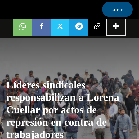
Únete
Líderes sindicales
responsabilizan a Lorena
Cuellar por actos de
represión en contra de
trabajadores