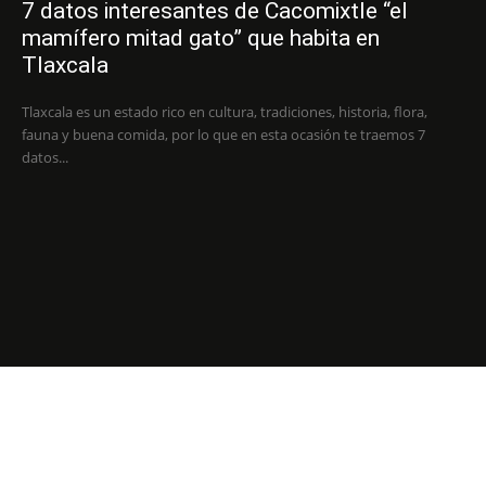
7 datos interesantes de Cacomixtle “el
mamífero mitad gato” que habita en
Tlaxcala
Tlaxcala es un estado rico en cultura, tradiciones, historia, flora,
fauna y buena comida, por lo que en esta ocasión te traemos 7
datos...