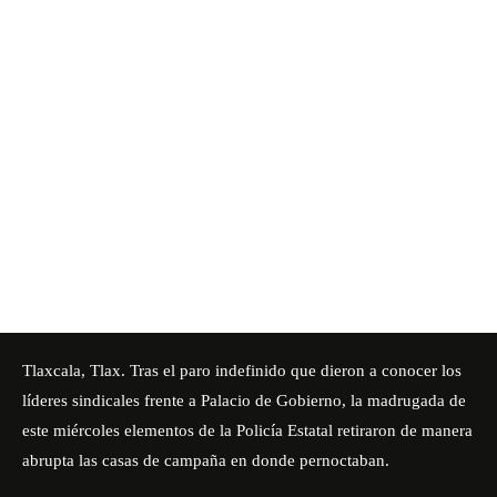
Tlaxcala, Tlax. Tras el paro indefinido que dieron a conocer los
líderes sindicales frente a Palacio de Gobierno, la madrugada de
este miércoles elementos de la Policía Estatal retiraron de manera
abrupta las casas de campaña en donde pernoctaban.