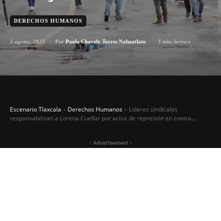
DERECHOS HUMANOS
2 agosto, 2023
3
min. lectura
Por
Paola Chavely Torres Nahuatlato
Escenario Tlaxcala
Derechos Humanos
Líderes sindicales
responsabilizan a Lorena Cuellar por actos de represión en contra...
- Advertisement -