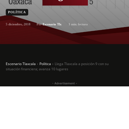
POLÍTICA
5 diciembre, 2018
1
min. lectura
Por
Escenario Tlx
Escenario Tlaxcala
Política
Llega Tlaxcala a posición 9 con su
situación financiera; avanza 10 lugares
- Advertisement -