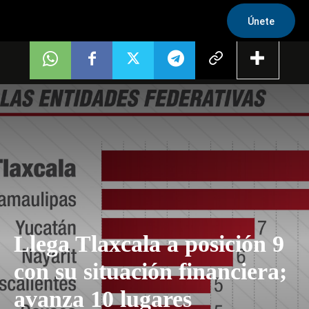
Únete
Llega Tlaxcala a posición 9
con su situación financiera;
avanza 10 lugares