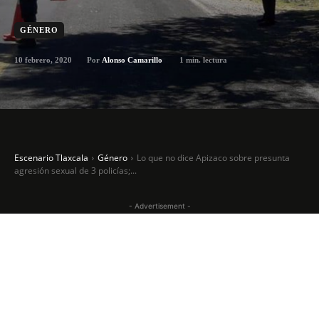
GÉNERO
10 febrero, 2020
1
min. lectura
Por
Alonso Camarillo
Escenario Tlaxcala
Género
Lo que no dice Apizaco sobre presunta
agresión sexual de 3 policías;...
- Advertisement -