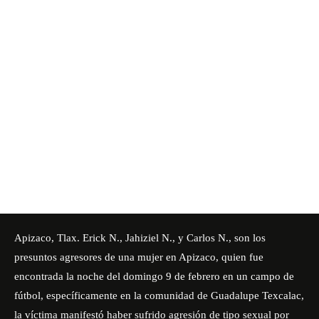
Apizaco, Tlax. Erick N., Jahiziel N., y Carlos N., son los
presuntos agresores de una mujer en Apizaco, quien fue
encontrada la noche del domingo 9 de febrero en un campo de
fútbol, específicamente en la comunidad de Guadalupe Texcalac,
la víctima manifestó haber sufrido agresión de tipo sexual por